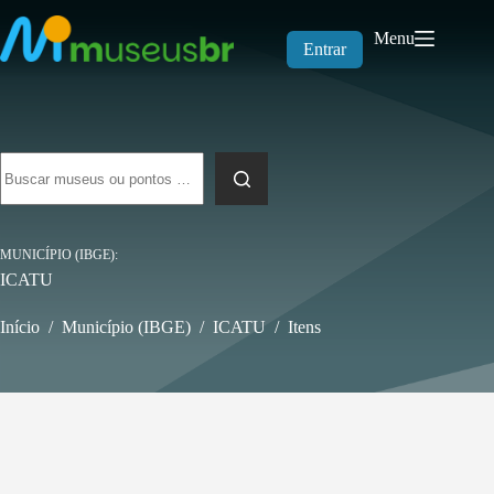
Pular
para
Menu
o
Entrar
conteúdo
Sem
resultados
MUNICÍPIO (IBGE)
ICATU
Início
/
Município (IBGE)
/
ICATU
/
Itens