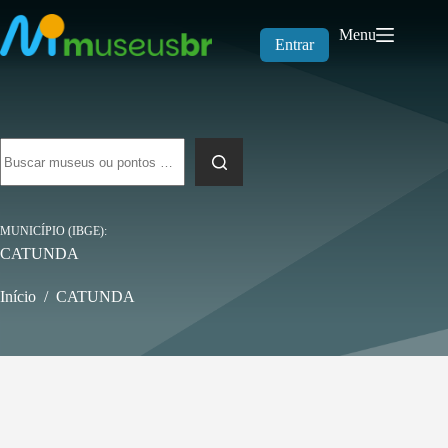
Pular
para
Menu
o
Entrar
conteúdo
Sem
resultados
MUNICÍPIO (IBGE)
CATUNDA
Início
/
CATUNDA