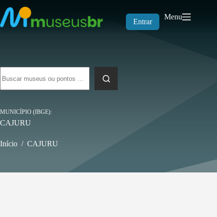
Pular
para
Menu
o
Entrar
conteúdo
Sem
resultados
MUNICÍPIO (IBGE)
CAJURU
Início
/
CAJURU