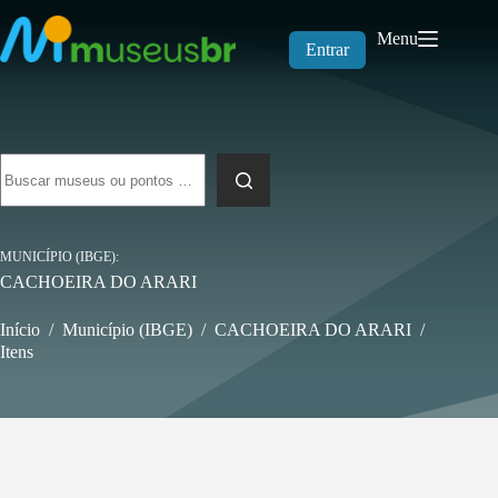
Pular
para
Menu
o
Entrar
conteúdo
Sem
resultados
MUNICÍPIO (IBGE)
CACHOEIRA DO ARARI
Início
/
Município (IBGE)
/
CACHOEIRA DO ARARI
/
Itens