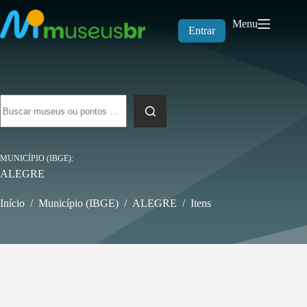
Pular
para
Menu
o
Entrar
conteúdo
Sem
resultados
MUNICÍPIO (IBGE)
ALEGRE
Início
/
Município (IBGE)
/
ALEGRE
/
Itens