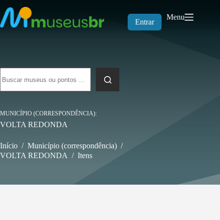
Pular
para
Menu
o
Entrar
conteúdo
Sem
resultados
MUNICÍPIO (CORRESPONDÊNCIA)
VOLTA REDONDA
Início
/
Município (correspondência)
/
VOLTA REDONDA
/
Itens