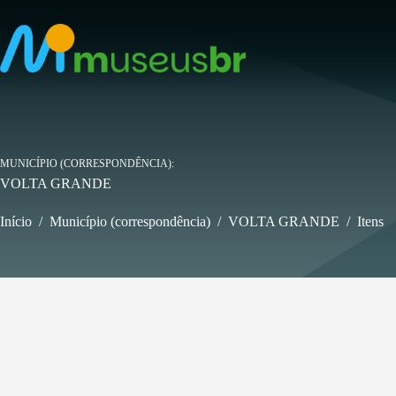
Pular
para
o
conteúdo
MUNICÍPIO (CORRESPONDÊNCIA)
VOLTA GRANDE
Início
/
Município (correspondência)
/
VOLTA GRANDE
/
Itens