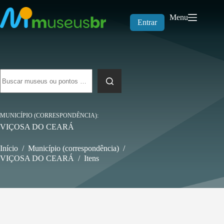
Pular
para
Menu
o
Entrar
conteúdo
Sem
resultados
MUNICÍPIO (CORRESPONDÊNCIA)
VIÇOSA DO CEARÁ
Início
/
Município (correspondência)
/
VIÇOSA DO CEARÁ
/
Itens