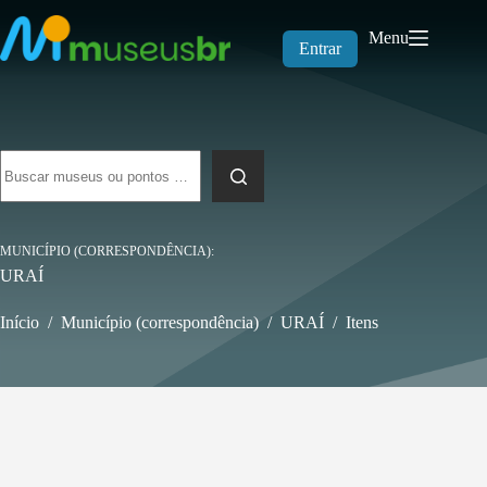
Pular
para
Menu
o
Entrar
conteúdo
Sem
resultados
MUNICÍPIO (CORRESPONDÊNCIA)
URAÍ
Início
/
Município (correspondência)
/
URAÍ
/
Itens