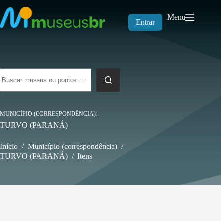
Pular
para
Menu
o
Entrar
conteúdo
Sem
resultados
MUNICÍPIO (CORRESPONDÊNCIA)
TURVO (PARANÁ)
Início
/
Município (correspondência)
/
TURVO (PARANÁ)
/
Itens