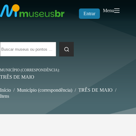
Pular
para
Menu
o
Entrar
conteúdo
Sem
resultados
MUNICÍPIO (CORRESPONDÊNCIA)
TRÊS DE MAIO
Início
/
Município (correspondência)
/
TRÊS DE MAIO
/
Itens