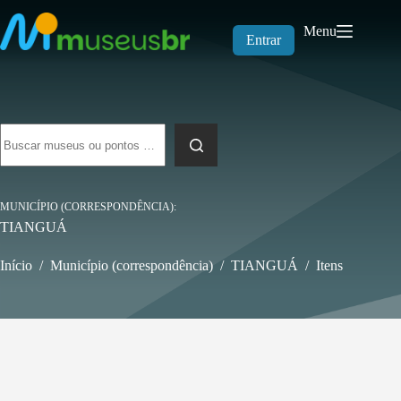
Pular
para
Menu
o
Entrar
conteúdo
Sem
resultados
MUNICÍPIO (CORRESPONDÊNCIA)
TIANGUÁ
Início
/
Município (correspondência)
/
TIANGUÁ
/
Itens