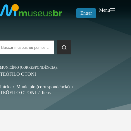
Pular
para
Menu
o
Entrar
conteúdo
Sem
resultados
MUNICÍPIO (CORRESPONDÊNCIA)
TEÓFILO OTONI
Início
/
Município (correspondência)
/
TEÓFILO OTONI
/
Itens