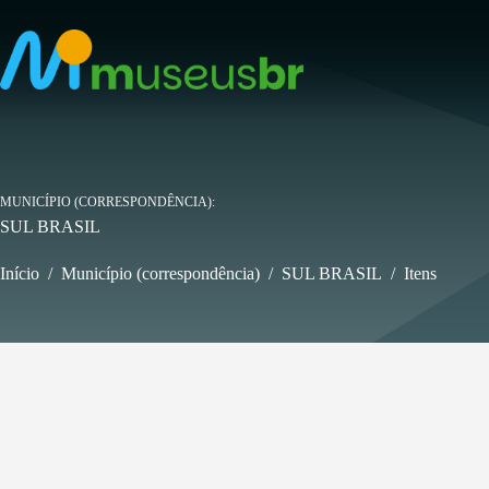
Pular
para
o
conteúdo
MUNICÍPIO (CORRESPONDÊNCIA)
SUL BRASIL
Início
/
Município (correspondência)
/
SUL BRASIL
/
Itens