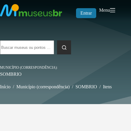
Pular
para
Menu
o
Entrar
conteúdo
Sem
resultados
MUNICÍPIO (CORRESPONDÊNCIA)
SOMBRIO
Início
/
Município (correspondência)
/
SOMBRIO
/
Itens