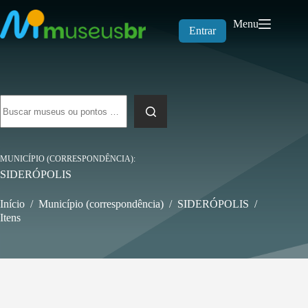
Pular
para
Menu
o
Entrar
conteúdo
Sem
resultados
MUNICÍPIO (CORRESPONDÊNCIA)
SIDERÓPOLIS
Início
/
Município (correspondência)
/
SIDERÓPOLIS
/
Itens