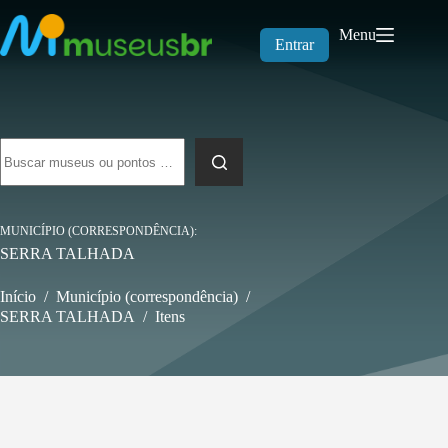
Pular
para
Menu
o
Entrar
conteúdo
Sem
resultados
MUNICÍPIO (CORRESPONDÊNCIA)
SERRA TALHADA
Início
/
Município (correspondência)
/
SERRA TALHADA
/
Itens