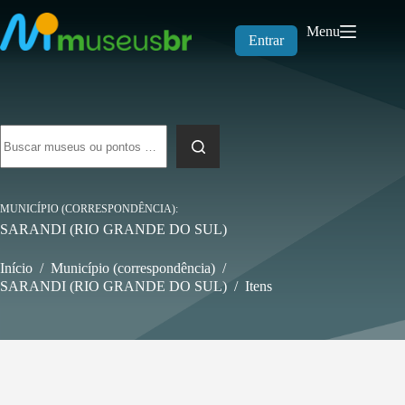
Pular
para
Menu
o
Entrar
conteúdo
Sem
resultados
MUNICÍPIO (CORRESPONDÊNCIA)
SARANDI (RIO GRANDE DO SUL)
Início
/
Município (correspondência)
/
SARANDI (RIO GRANDE DO SUL)
/
Itens