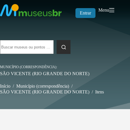
Pular
para
Menu
o
Entrar
conteúdo
Sem
resultados
MUNICÍPIO (CORRESPONDÊNCIA)
SÃO VICENTE (RIO GRANDE DO NORTE)
Início
/
Município (correspondência)
/
SÃO VICENTE (RIO GRANDE DO NORTE)
/
Itens