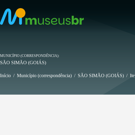
Pular
para
o
conteúdo
MUNICÍPIO (CORRESPONDÊNCIA)
SÃO SIMÃO (GOIÁS)
Início
/
Município (correspondência)
/
SÃO SIMÃO (GOIÁS)
/
It