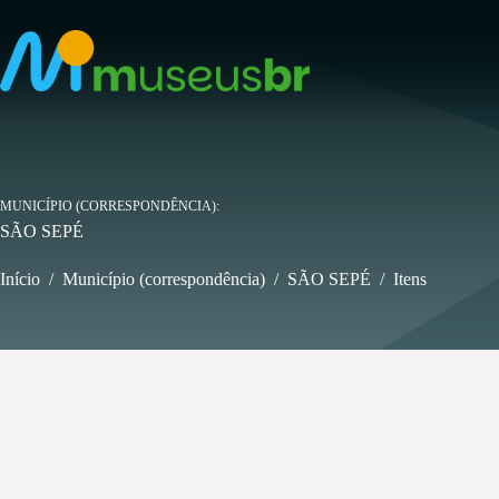
Pular
para
o
conteúdo
MUNICÍPIO (CORRESPONDÊNCIA)
SÃO SEPÉ
Início
/
Município (correspondência)
/
SÃO SEPÉ
/
Itens