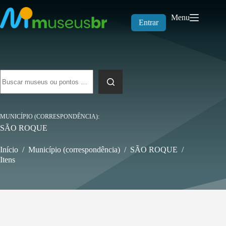
Pular
para
Menu
o
Entrar
conteúdo
Sem
resultados
MUNICÍPIO (CORRESPONDÊNCIA)
SÃO ROQUE
Início
/
Município (correspondência)
/
SÃO ROQUE
/
Itens