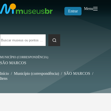
Pular
para
Menu
o
Entrar
conteúdo
Sem
resultados
MUNICÍPIO (CORRESPONDÊNCIA)
SÃO MARCOS
Início
/
Município (correspondência)
/
SÃO MARCOS
/
Itens