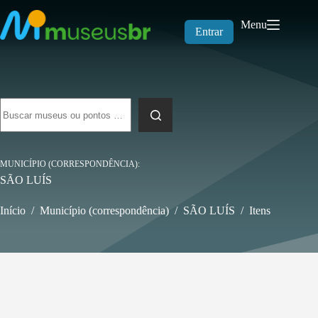
Pular
para
Menu
o
Entrar
conteúdo
Sem
resultados
MUNICÍPIO (CORRESPONDÊNCIA)
SÃO LUÍS
Início
/
Município (correspondência)
/
SÃO LUÍS
/
Itens