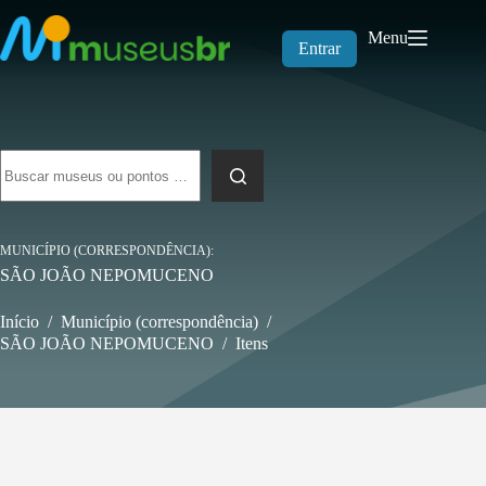
Pular
para
Menu
o
Entrar
conteúdo
Sem
resultados
MUNICÍPIO (CORRESPONDÊNCIA)
SÃO JOÃO NEPOMUCENO
Início
/
Município (correspondência)
/
SÃO JOÃO NEPOMUCENO
/
Itens