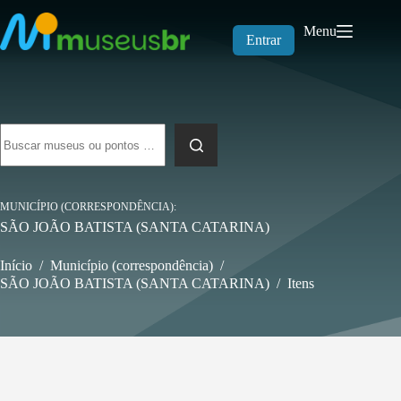
Pular
para
Menu
o
Entrar
conteúdo
Sem
resultados
MUNICÍPIO (CORRESPONDÊNCIA)
SÃO JOÃO BATISTA (SANTA CATARINA)
Início
/
Município (correspondência)
/
SÃO JOÃO BATISTA (SANTA CATARINA)
/
Itens