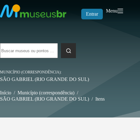
Pular
para
Menu
o
Entrar
conteúdo
Sem
resultados
MUNICÍPIO (CORRESPONDÊNCIA)
SÃO GABRIEL (RIO GRANDE DO SUL)
Início
/
Município (correspondência)
/
SÃO GABRIEL (RIO GRANDE DO SUL)
/
Itens