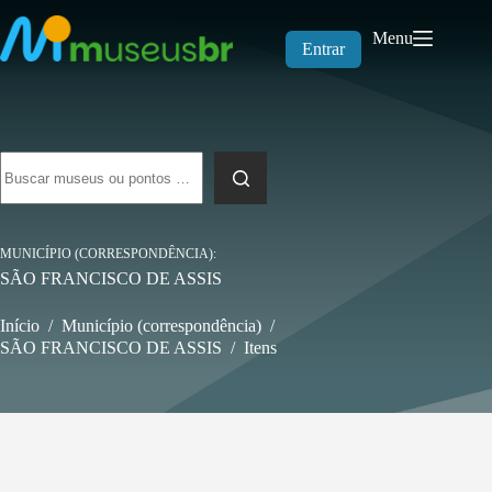
Pular
para
Menu
o
Entrar
conteúdo
Sem
resultados
MUNICÍPIO (CORRESPONDÊNCIA)
SÃO FRANCISCO DE ASSIS
Início
/
Município (correspondência)
/
SÃO FRANCISCO DE ASSIS
/
Itens