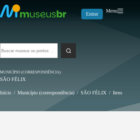
Pular
para
Menu
o
Entrar
conteúdo
Sem
resultados
MUNICÍPIO (CORRESPONDÊNCIA)
SÃO FÉLIX
Início
/
Município (correspondência)
/
SÃO FÉLIX
/
Itens