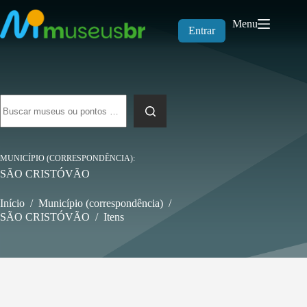
Pular
para
Menu
o
Entrar
conteúdo
Sem
resultados
MUNICÍPIO (CORRESPONDÊNCIA)
SÃO CRISTÓVÃO
Início
/
Município (correspondência)
/
SÃO CRISTÓVÃO
/
Itens