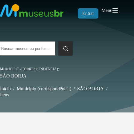
Pular
para
Menu
o
Entrar
conteúdo
Sem
resultados
MUNICÍPIO (CORRESPONDÊNCIA)
SÃO BORJA
Início
/
Município (correspondência)
/
SÃO BORJA
/
Itens