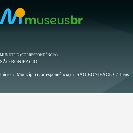
Pular
para
o
conteúdo
MUNICÍPIO (CORRESPONDÊNCIA)
SÃO BONIFÁCIO
Início
/
Município (correspondência)
/
SÃO BONIFÁCIO
/
Itens