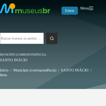
Pular
para
Menu
o
Entrar
conteúdo
Sem
resultados
MUNICÍPIO (CORRESPONDÊNCIA)
SANTO INÁCIO
Início
/
Município (correspondência)
/
SANTO INÁCIO
/
Itens