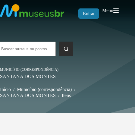
Pular
para
Menu
o
Entrar
conteúdo
Sem
resultados
MUNICÍPIO (CORRESPONDÊNCIA)
SANTANA DOS MONTES
Início
/
Município (correspondência)
/
SANTANA DOS MONTES
/
Itens