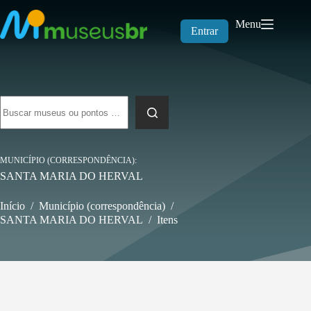
Pular
para
Menu
o
Entrar
conteúdo
Sem
resultados
MUNICÍPIO (CORRESPONDÊNCIA)
SANTA MARIA DO HERVAL
Início
/
Município (correspondência)
/
SANTA MARIA DO HERVAL
/
Itens