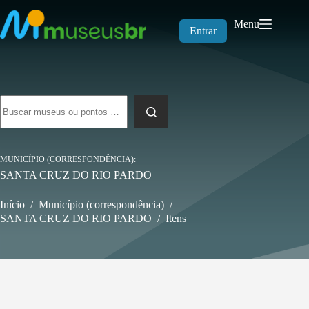
Pular
para
Menu
o
Entrar
conteúdo
Sem
resultados
MUNICÍPIO (CORRESPONDÊNCIA)
SANTA CRUZ DO RIO PARDO
Início
/
Município (correspondência)
/
SANTA CRUZ DO RIO PARDO
/
Itens