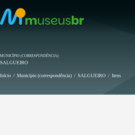
Pular
para
o
conteúdo
MUNICÍPIO (CORRESPONDÊNCIA)
SALGUEIRO
Início
/
Município (correspondência)
/
SALGUEIRO
/
Itens