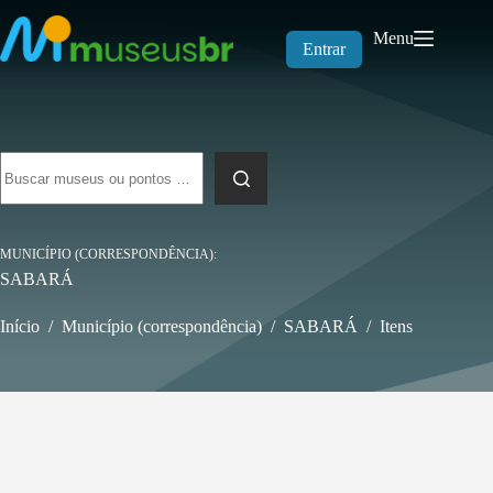
Pular
para
Menu
o
Entrar
conteúdo
Sem
resultados
MUNICÍPIO (CORRESPONDÊNCIA)
SABARÁ
Início
/
Município (correspondência)
/
SABARÁ
/
Itens