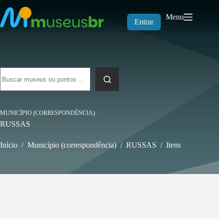
Pular
para
Menu
o
Entrar
conteúdo
Sem
resultados
MUNICÍPIO (CORRESPONDÊNCIA)
RUSSAS
Início
/
Município (correspondência)
/
RUSSAS
/
Itens