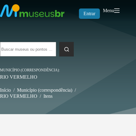
Pular
para
Menu
o
Entrar
conteúdo
Sem
resultados
MUNICÍPIO (CORRESPONDÊNCIA)
RIO VERMELHO
Início
/
Município (correspondência)
/
RIO VERMELHO
/
Itens