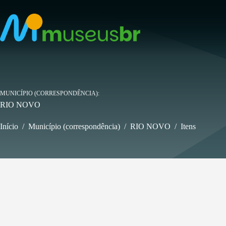
Pular
para
o
conteúdo
MUNICÍPIO (CORRESPONDÊNCIA)
RIO NOVO
Início
/
Município (correspondência)
/
RIO NOVO
/
Itens