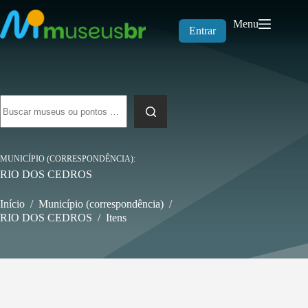
Pular
para
Menu
o
Entrar
conteúdo
Sem
resultados
MUNICÍPIO (CORRESPONDÊNCIA)
RIO DOS CEDROS
Início
/
Município (correspondência)
/
RIO DOS CEDROS
/
Itens