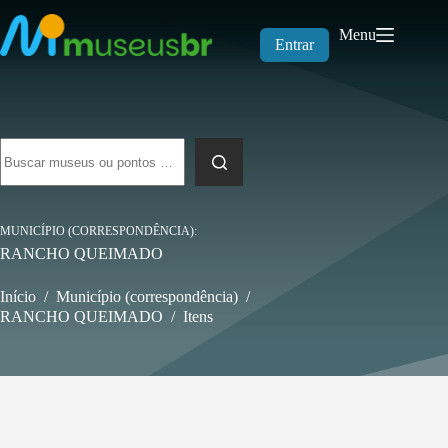
Pular
para
Menu
o
Entrar
conteúdo
Sem
resultados
MUNICÍPIO (CORRESPONDÊNCIA)
RANCHO QUEIMADO
Início
/
Município (correspondência)
/
RANCHO QUEIMADO
/
Itens