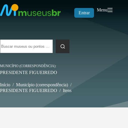
Pular
para
Menu
o
Entrar
conteúdo
Sem
resultados
MUNICÍPIO (CORRESPONDÊNCIA)
PRESIDENTE FIGUEIREDO
Início
/
Município (correspondência)
/
PRESIDENTE FIGUEIREDO
/
Itens