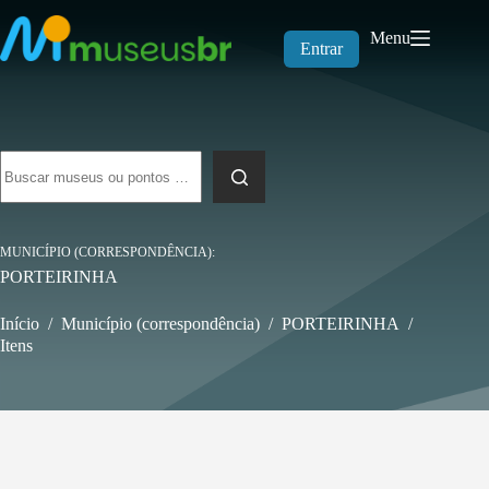
Pular
para
Menu
o
Entrar
conteúdo
Sem
resultados
MUNICÍPIO (CORRESPONDÊNCIA)
PORTEIRINHA
Início
/
Município (correspondência)
/
PORTEIRINHA
/
Itens