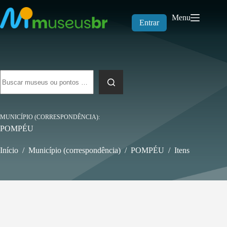
Pular
para
Menu
o
Entrar
conteúdo
Sem
resultados
MUNICÍPIO (CORRESPONDÊNCIA)
POMPÉU
Início
/
Município (correspondência)
/
POMPÉU
/
Itens