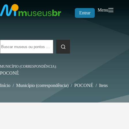
Pular
para
Menu
o
Entrar
conteúdo
Sem
resultados
MUNICÍPIO (CORRESPONDÊNCIA)
POCONÉ
Início
/
Município (correspondência)
/
POCONÉ
/
Itens