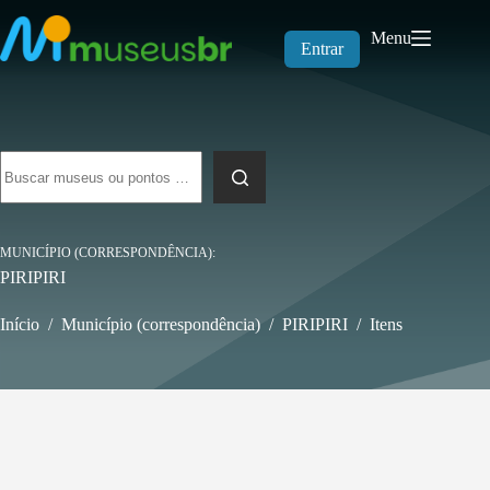
Pular
para
Menu
o
Entrar
conteúdo
Sem
resultados
MUNICÍPIO (CORRESPONDÊNCIA)
PIRIPIRI
Início
/
Município (correspondência)
/
PIRIPIRI
/
Itens