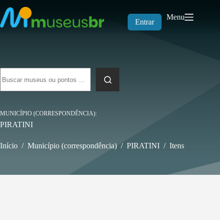
Pular
para
Menu
o
Entrar
conteúdo
Sem
resultados
MUNICÍPIO (CORRESPONDÊNCIA)
PIRATINI
Início
/
Município (correspondência)
/
PIRATINI
/
Itens