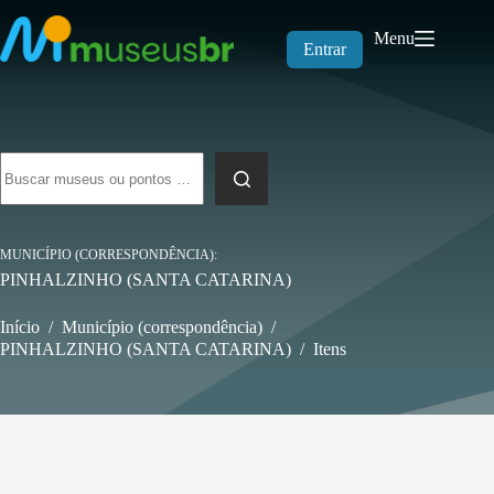
Pular
para
Menu
o
Entrar
conteúdo
Sem
resultados
MUNICÍPIO (CORRESPONDÊNCIA)
PINHALZINHO (SANTA CATARINA)
Início
/
Município (correspondência)
/
PINHALZINHO (SANTA CATARINA)
/
Itens